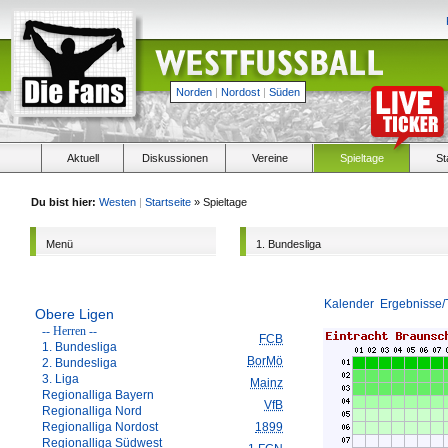
Norden
|
Nordost
|
Süden
Aktuell
Diskussionen
Vereine
Spieltage
St
Du bist hier:
Westen
|
Startseite
» Spieltage
Menü
1. Bundesliga
Kalender
Ergebnisse/
Obere Ligen
-- Herren --
FCB
1. Bundesliga
BorMö
2. Bundesliga
3. Liga
Mainz
Regionalliga Bayern
VfB
Regionalliga Nord
Regionalliga Nordost
1899
Regionalliga Südwest