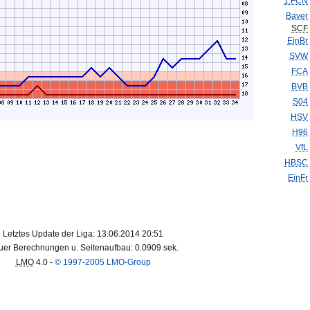
1.FCN
Bayer
SCF
EinBr
SVW
FCA
BVB
S04
HSV
H96
VfL
HBSC
EinFr
Letztes Update der Liga: 13.06.2014 20:51
er Berechnungen u. Seitenaufbau: 0.0909 sek.
LMO
4.0 -
© 1997-2005 LMO-Group