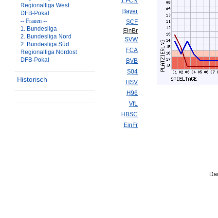
1.FCN
Regionalliga West
Bayer
DFB-Pokal
-- Frauen --
SCF
1. Bundesliga
EinBr
2. Bundesliga Nord
SVW
2. Bundesliga Süd
FCA
Regionalliga Nordost
DFB-Pokal
BVB
S04
Historisch
HSV
H96
VfL
HBSC
EinFr
Dau