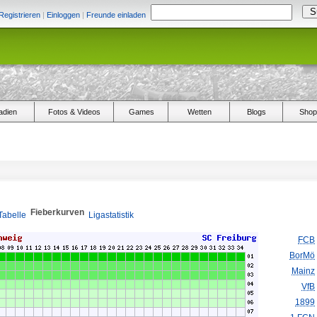
Registrieren
|
Einloggen
|
Freunde einladen
adien
Fotos & Videos
Games
Wetten
Blogs
Shop
Fieberkurven
Tabelle
Ligastatistik
FCB
BorMö
Mainz
VfB
1899