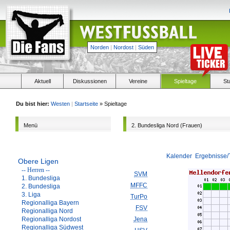
Norden
|
Nordost
|
Süden
Aktuell
Diskussionen
Vereine
Spieltage
St
Du bist hier:
Westen
|
Startseite
» Spieltage
Menü
2. Bundesliga Nord (Frauen)
Kalender
Ergebnisse/
Obere Ligen
-- Herren --
SVM
1. Bundesliga
MFFC
2. Bundesliga
3. Liga
TurPo
Regionalliga Bayern
FSV
Regionalliga Nord
Regionalliga Nordost
Jena
Regionalliga Südwest