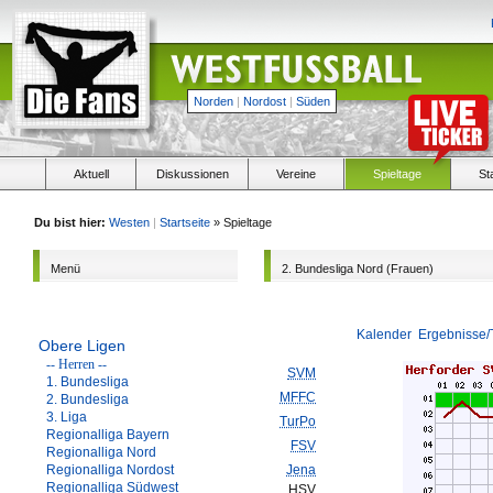
Norden
|
Nordost
|
Süden
Aktuell
Diskussionen
Vereine
Spieltage
St
Du bist hier:
Westen
|
Startseite
» Spieltage
Menü
2. Bundesliga Nord (Frauen)
Kalender
Ergebnisse/
Obere Ligen
-- Herren --
SVM
1. Bundesliga
MFFC
2. Bundesliga
3. Liga
TurPo
Regionalliga Bayern
FSV
Regionalliga Nord
Regionalliga Nordost
Jena
Regionalliga Südwest
HSV