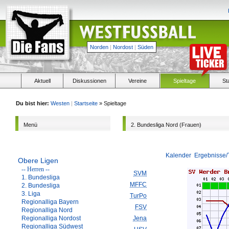
Norden
|
Nordost
|
Süden
Aktuell
Diskussionen
Vereine
Spieltage
St
Du bist hier:
Westen
|
Startseite
» Spieltage
Menü
2. Bundesliga Nord (Frauen)
Kalender
Ergebnisse/
Obere Ligen
-- Herren --
SVM
1. Bundesliga
MFFC
2. Bundesliga
3. Liga
TurPo
Regionalliga Bayern
FSV
Regionalliga Nord
Regionalliga Nordost
Jena
Regionalliga Südwest