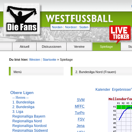
Norden
|
Nordost
|
Süden
Aktuell
Diskussionen
Vereine
Spieltage
St
Du bist hier:
Westen
|
Startseite
» Spieltage
Menü
2. Bundesliga Nord (Frauen)
Kalender
Ergebnisse/
Obere Ligen
-- Herren --
SVM
1. Bundesliga
MFFC
2. Bundesliga
3. Liga
TurPo
Regionalliga Bayern
FSV
Regionalliga Nord
Regionalliga Nordost
Jena
Regionalliga Südwest