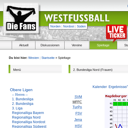
Norden
|
Nordost
|
Süden
Aktuell
Diskussionen
Vereine
Spieltage
St
Du bist hier:
Westen
|
Startseite
» Spieltage
Menü
2. Bundesliga Nord (Frauen)
Kalender
Ergebnisse/
Obere Ligen
-- Herren --
SVM
1. Bundesliga
MFFC
2. Bundesliga
TurPo
3. Liga
Regionalliga Bayern
FSV
Regionalliga Nord
Jena
Regionalliga Nordost
HSV
Regionalliga Südwest