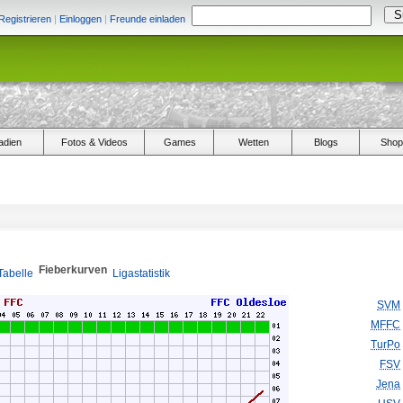
Registrieren
|
Einloggen
|
Freunde einladen
adien
Fotos & Videos
Games
Wetten
Blogs
Shop
Fieberkurven
Tabelle
Ligastatistik
SVM
MFFC
TurPo
FSV
Jena