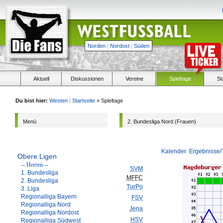
Norden
|
Nordost
|
Süden
Aktuell
Diskussionen
Vereine
Spieltage
St
Du bist hier:
Westen
|
Startseite
» Spieltage
Menü
2. Bundesliga Nord (Frauen)
Kalender
Ergebnisse/
Obere Ligen
-- Herren --
SVM
1. Bundesliga
MFFC
2. Bundesliga
TurPo
3. Liga
Regionalliga Bayern
FSV
Regionalliga Nord
Jena
Regionalliga Nordost
HSV
Regionalliga Südwest