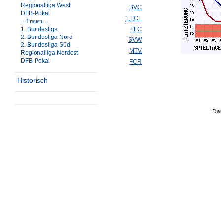
Regionalliga West
BVC
DFB-Pokal
1.FCL
-- Frauen --
1. Bundesliga
FFC
2. Bundesliga Nord
SVW
2. Bundesliga Süd
MTV
Regionalliga Nordost
DFB-Pokal
FCR
Historisch
Dau