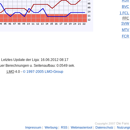
HSV
BVC
1.FCL
FFC
SVW
MTV
FCR
Letztes Update der Liga: 16.06.2012 08:17
er Berechnungen u. Seitenaufbau: 0.0549 sek.
LMO
4.0 -
© 1997-2005 LMO-Group
Die Fans
Copyright 2007
Impressum
|
Werbung
|
RSS
|
Webmastertool
|
Datenschutz
|
Nutzung