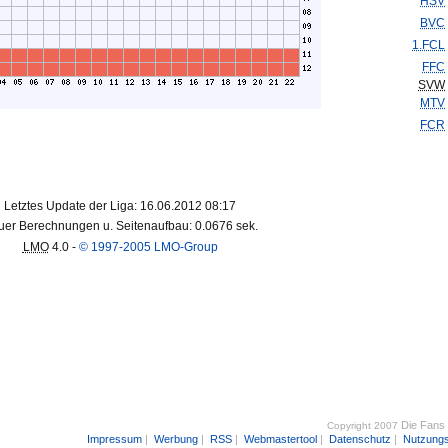
HSV
BVC
1.FCL
FFC
SVW
MTV
FCR
Letztes Update der Liga: 16.06.2012 08:17
er Berechnungen u. Seitenaufbau: 0.0676 sek.
LMO
4.0 -
© 1997-2005 LMO-Group
Die Fans
Copyright 2007
Impressum
|
Werbung
|
RSS
|
Webmastertool
|
Datenschutz
|
Nutzung