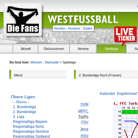
Norden
|
Nordost
|
Süden
Aktuell
Diskussionen
Vereine
Spieltage
St
Du bist hier:
Westen
|
Startseite
» Spieltage
Menü
2. Bundesliga Nord (Frauen)
Kalender
Ergebnisse/
Obere Ligen
-- Herren --
SVM
1. Bundesliga
MFFC
2. Bundesliga
3. Liga
TurPo
Regionalliga Bayern
FSV
Regionalliga Nord
Jena
Regionalliga Nordost
HSV
Regionalliga Südwest