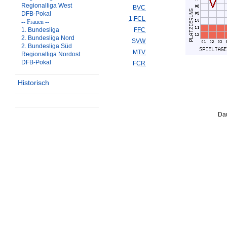
Regionalliga West
BVC
DFB-Pokal
1.FCL
-- Frauen --
1. Bundesliga
FFC
2. Bundesliga Nord
SVW
2. Bundesliga Süd
MTV
Regionalliga Nordost
DFB-Pokal
FCR
Historisch
Dau