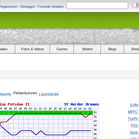
Registrieren
|
Einloggen
|
Freunde einladen
adien
Fotos & Videos
Games
Wetten
Blogs
Shop
Fieberkurven
Tabelle
Ligastatistik
SVM
MFFC
TurPo
FSV
Jena