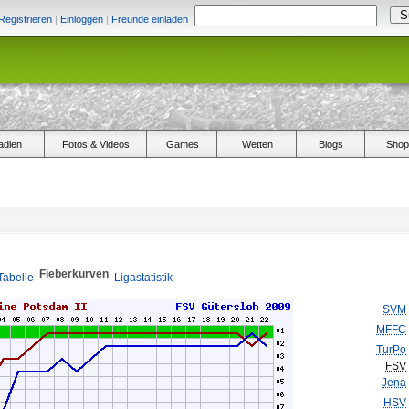
Registrieren
|
Einloggen
|
Freunde einladen
adien
Fotos & Videos
Games
Wetten
Blogs
Shop
Fieberkurven
Tabelle
Ligastatistik
SVM
MFFC
TurPo
FSV
Jena
HSV