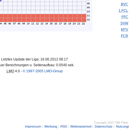
BVC
1.FCL
FFC
SVW
MTV
FCR
Letztes Update der Liga: 16.06.2012 08:17
er Berechnungen u. Seitenaufbau: 0.0540 sek.
LMO
4.0 -
© 1997-2005 LMO-Group
Die Fans
Copyright 2007
Impressum
|
Werbung
|
RSS
|
Webmastertool
|
Datenschutz
|
Nutzung