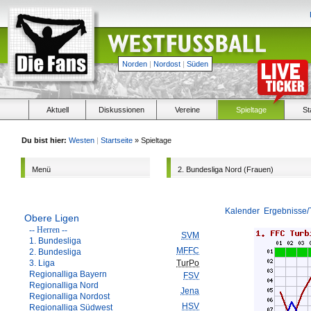
Norden
|
Nordost
|
Süden
Aktuell
Diskussionen
Vereine
Spieltage
St
Du bist hier:
Westen
|
Startseite
» Spieltage
Menü
2. Bundesliga Nord (Frauen)
Kalender
Ergebnisse/
Obere Ligen
-- Herren --
SVM
1. Bundesliga
MFFC
2. Bundesliga
3. Liga
TurPo
Regionalliga Bayern
FSV
Regionalliga Nord
Jena
Regionalliga Nordost
HSV
Regionalliga Südwest