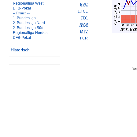
Regionalliga West
BVC
DFB-Pokal
1.FCL
-- Frauen --
1. Bundesliga
FFC
2. Bundesliga Nord
SVW
2. Bundesliga Süd
MTV
Regionalliga Nordost
DFB-Pokal
FCR
Historisch
Dau