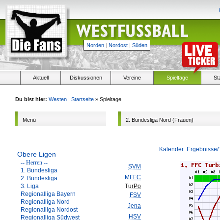
Norden
|
Nordost
|
Süden
Aktuell
Diskussionen
Vereine
Spieltage
St
Du bist hier:
Westen
|
Startseite
» Spieltage
Menü
2. Bundesliga Nord (Frauen)
Kalender
Ergebnisse/
Obere Ligen
-- Herren --
SVM
1. Bundesliga
MFFC
2. Bundesliga
3. Liga
TurPo
Regionalliga Bayern
FSV
Regionalliga Nord
Jena
Regionalliga Nordost
HSV
Regionalliga Südwest