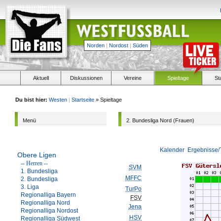
Norden
|
Nordost
|
Süden
Aktuell
Diskussionen
Vereine
Spieltage
St
Du bist hier:
Westen
|
Startseite
» Spieltage
Menü
2. Bundesliga Nord (Frauen)
Kalender
Ergebnisse/
Obere Ligen
-- Herren --
SVM
1. Bundesliga
MFFC
2. Bundesliga
3. Liga
TurPo
Regionalliga Bayern
FSV
Regionalliga Nord
Jena
Regionalliga Nordost
HSV
Regionalliga Südwest