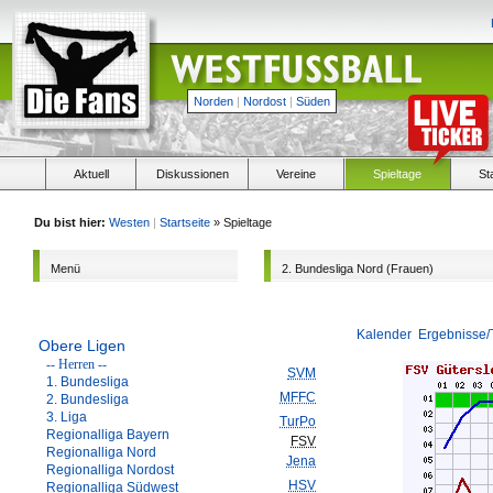
Norden
|
Nordost
|
Süden
Aktuell
Diskussionen
Vereine
Spieltage
St
Du bist hier:
Westen
|
Startseite
» Spieltage
Menü
2. Bundesliga Nord (Frauen)
Kalender
Ergebnisse/
Obere Ligen
-- Herren --
SVM
1. Bundesliga
MFFC
2. Bundesliga
3. Liga
TurPo
Regionalliga Bayern
FSV
Regionalliga Nord
Jena
Regionalliga Nordost
HSV
Regionalliga Südwest