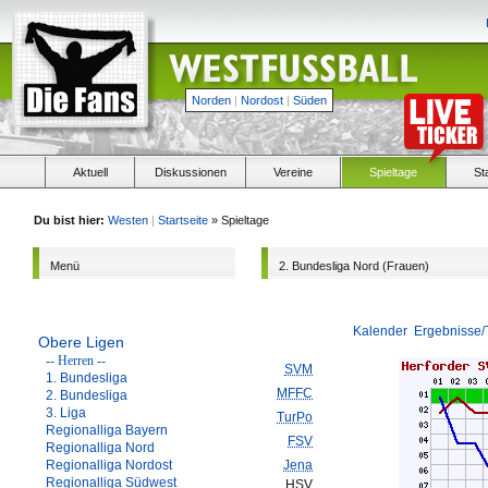
Norden
|
Nordost
|
Süden
Aktuell
Diskussionen
Vereine
Spieltage
St
Du bist hier:
Westen
|
Startseite
» Spieltage
Menü
2. Bundesliga Nord (Frauen)
Kalender
Ergebnisse/
Obere Ligen
-- Herren --
SVM
1. Bundesliga
MFFC
2. Bundesliga
3. Liga
TurPo
Regionalliga Bayern
FSV
Regionalliga Nord
Regionalliga Nordost
Jena
Regionalliga Südwest
HSV