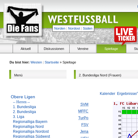
Norden
|
Nordost
|
Süden
Aktuell
Diskussionen
Vereine
Spieltage
St
Du bist hier:
Westen
|
Startseite
» Spieltage
Menü
2. Bundesliga Nord (Frauen)
Kalender
Ergebnisse/
Obere Ligen
-- Herren --
SVM
1. Bundesliga
MFFC
2. Bundesliga
3. Liga
TurPo
Regionalliga Bayern
FSV
Regionalliga Nord
Regionalliga Nordost
Jena
Regionalliga Südwest