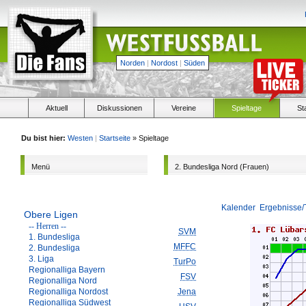
Norden
|
Nordost
|
Süden
Aktuell
Diskussionen
Vereine
Spieltage
St
Du bist hier:
Westen
|
Startseite
» Spieltage
Menü
2. Bundesliga Nord (Frauen)
Kalender
Ergebnisse/
Obere Ligen
-- Herren --
SVM
1. Bundesliga
MFFC
2. Bundesliga
3. Liga
TurPo
Regionalliga Bayern
FSV
Regionalliga Nord
Regionalliga Nordost
Jena
Regionalliga Südwest