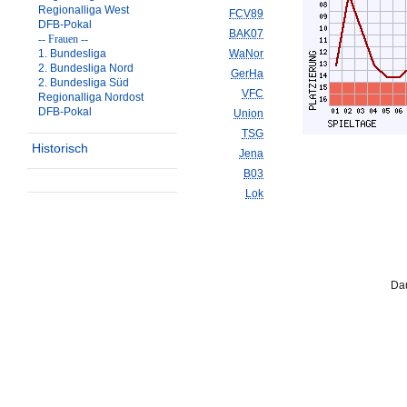
Regionalliga West
FCV89
DFB-Pokal
BAK07
-- Frauen --
1. Bundesliga
WaNor
2. Bundesliga Nord
GerHa
2. Bundesliga Süd
VFC
Regionalliga Nordost
DFB-Pokal
Union
TSG
Historisch
Jena
B03
Lok
Dau