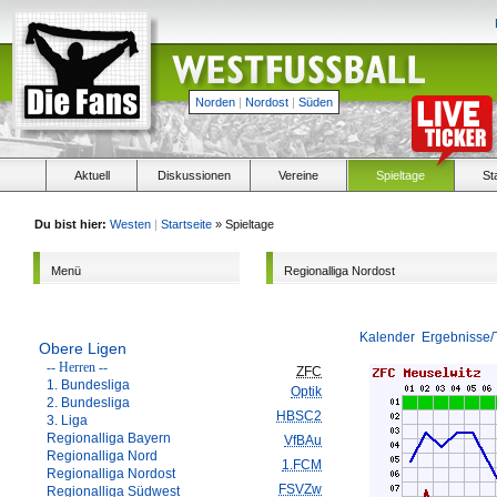
Norden
|
Nordost
|
Süden
Aktuell
Diskussionen
Vereine
Spieltage
St
Du bist hier:
Westen
|
Startseite
» Spieltage
Menü
Regionalliga Nordost
Kalender
Ergebnisse/
Obere Ligen
-- Herren --
ZFC
1. Bundesliga
Optik
2. Bundesliga
HBSC2
3. Liga
Regionalliga Bayern
VfBAu
Regionalliga Nord
1.FCM
Regionalliga Nordost
FSVZw
Regionalliga Südwest