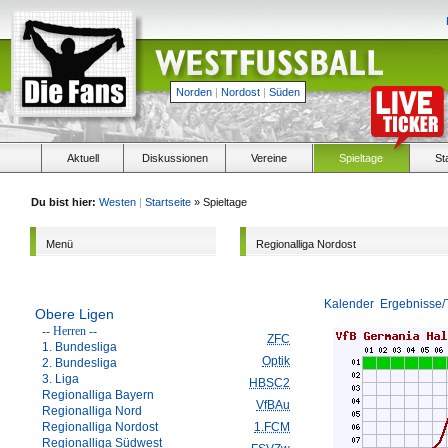
Norden
|
Nordost
|
Süden
Aktuell
Diskussionen
Vereine
Spieltage
St
Du bist hier:
Westen
|
Startseite
» Spieltage
Menü
Regionalliga Nordost
Kalender
Ergebnisse/
Obere Ligen
-- Herren --
ZFC
1. Bundesliga
Optik
2. Bundesliga
3. Liga
HBSC2
Regionalliga Bayern
VfBAu
Regionalliga Nord
Regionalliga Nordost
1.FCM
Regionalliga Südwest