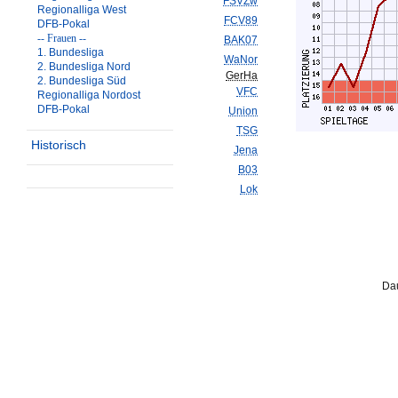
FSVZw
Regionalliga West
FCV89
DFB-Pokal
-- Frauen --
BAK07
1. Bundesliga
WaNor
2. Bundesliga Nord
GerHa
2. Bundesliga Süd
VFC
Regionalliga Nordost
DFB-Pokal
Union
TSG
Historisch
Jena
B03
Lok
Dau