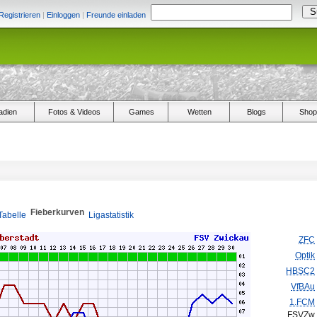
Registrieren
|
Einloggen
|
Freunde einladen
adien
Fotos & Videos
Games
Wetten
Blogs
Shop
Fieberkurven
Tabelle
Ligastatistik
ZFC
Optik
HBSC2
VfBAu
1.FCM
FSVZw