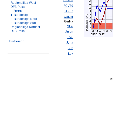
FSVZw
Regionalliga West
FCV89
DFB-Pokal
-- Frauen --
BAK07
1. Bundesliga
WaNor
2. Bundesliga Nord
GerHa
2. Bundesliga Süd
VFC
Regionalliga Nordost
DFB-Pokal
Union
TSG
Historisch
Jena
B03
Lok
Dau