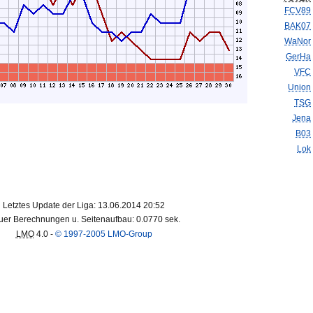
FCV89
BAK07
WaNor
GerHa
VFC
Union
TSG
Jena
B03
Lok
Letztes Update der Liga: 13.06.2014 20:52
er Berechnungen u. Seitenaufbau: 0.0770 sek.
LMO
4.0 -
© 1997-2005 LMO-Group