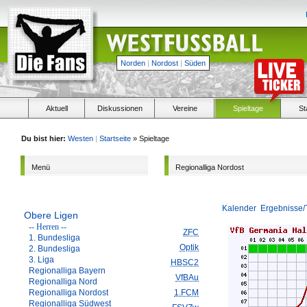
Norden
|
Nordost
|
Süden
Aktuell
Diskussionen
Vereine
Spieltage
St
Du bist hier:
Westen
|
Startseite
» Spieltage
Menü
Regionalliga Nordost
Kalender
Ergebnisse/
Obere Ligen
-- Herren --
ZFC
1. Bundesliga
Optik
2. Bundesliga
3. Liga
HBSC2
Regionalliga Bayern
VfBAu
Regionalliga Nord
Regionalliga Nordost
1.FCM
Regionalliga Südwest