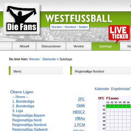
Norden
|
Nordost
|
Süden
Aktuell
Diskussionen
Vereine
Spieltage
St
Du bist hier:
Westen
|
Startseite
» Spieltage
Menü
Regionalliga Nordost
Kalender
Ergebnisse/
Obere Ligen
-- Herren --
ZFC
1. Bundesliga
Optik
2. Bundesliga
3. Liga
HBSC2
Regionalliga Bayern
VfBAu
Regionalliga Nord
Regionalliga Nordost
1.FCM
Regionalliga Südwest