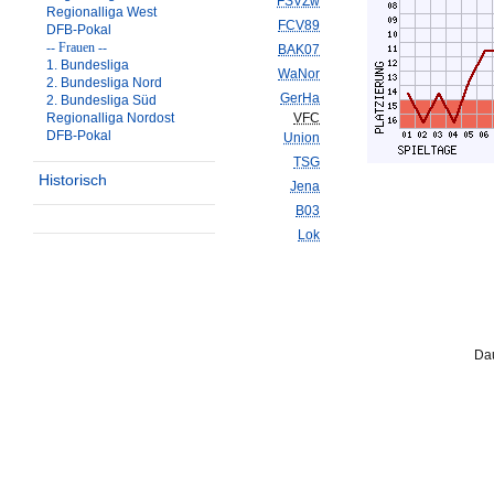
FSVZw
Regionalliga West
FCV89
DFB-Pokal
-- Frauen --
BAK07
1. Bundesliga
WaNor
2. Bundesliga Nord
GerHa
2. Bundesliga Süd
Regionalliga Nordost
VFC
DFB-Pokal
Union
TSG
Historisch
Jena
B03
Lok
Dau