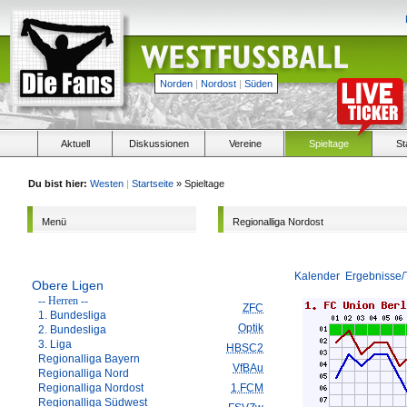
Norden
|
Nordost
|
Süden
Aktuell
Diskussionen
Vereine
Spieltage
St
Du bist hier:
Westen
|
Startseite
» Spieltage
Menü
Regionalliga Nordost
Kalender
Ergebnisse/
Obere Ligen
-- Herren --
ZFC
1. Bundesliga
Optik
2. Bundesliga
3. Liga
HBSC2
Regionalliga Bayern
VfBAu
Regionalliga Nord
Regionalliga Nordost
1.FCM
Regionalliga Südwest