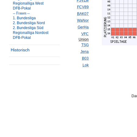
FSVZw
Regionalliga West
FCV89
DFB-Pokal
-- Frauen --
BAK07
1. Bundesliga
WaNor
2. Bundesliga Nord
GerHa
2. Bundesliga Süd
Regionalliga Nordost
VFC
DFB-Pokal
Union
TSG
Historisch
Jena
B03
Lok
Dau