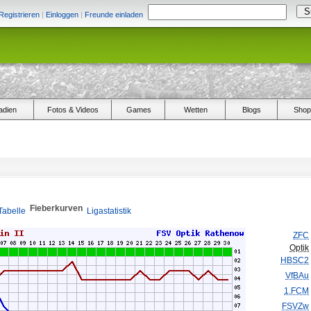
Registrieren
|
Einloggen
|
Freunde einladen
adien
Fotos & Videos
Games
Wetten
Blogs
Shop
Fieberkurven
Tabelle
Ligastatistik
ZFC
Optik
HBSC2
VfBAu
1.FCM
FSVZw