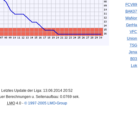
FCV89
BAK07
WaNor
GerHa
VFC
Union
TSG
Jena
B03
Lok
Letztes Update der Liga: 13.06.2014 20:52
er Berechnungen u. Seitenaufbau: 0.0769 sek.
LMO
4.0 -
© 1997-2005 LMO-Group