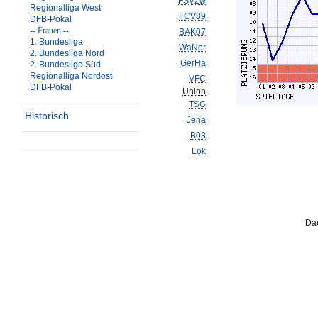
FSVZw
Regionalliga West
FCV89
DFB-Pokal
-- Frauen --
BAK07
1. Bundesliga
WaNor
2. Bundesliga Nord
GerHa
2. Bundesliga Süd
Regionalliga Nordost
VFC
DFB-Pokal
Union
TSG
Historisch
Jena
B03
Lok
Dau