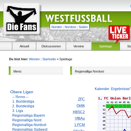
Norden
|
Nordost
|
Süden
Aktuell
Diskussionen
Vereine
Spieltage
St
Du bist hier:
Westen
|
Startseite
» Spieltage
Menü
Regionalliga Nordost
Kalender
Ergebnisse/
Obere Ligen
-- Herren --
ZFC
1. Bundesliga
Optik
2. Bundesliga
3. Liga
HBSC2
Regionalliga Bayern
VfBAu
Regionalliga Nord
Regionalliga Nordost
1.FCM
Regionalliga Südwest