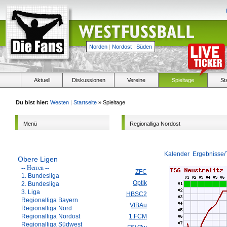
Norden
|
Nordost
|
Süden
Aktuell
Diskussionen
Vereine
Spieltage
St
Du bist hier:
Westen
|
Startseite
» Spieltage
Menü
Regionalliga Nordost
Kalender
Ergebnisse/
Obere Ligen
-- Herren --
ZFC
1. Bundesliga
Optik
2. Bundesliga
3. Liga
HBSC2
Regionalliga Bayern
VfBAu
Regionalliga Nord
Regionalliga Nordost
1.FCM
Regionalliga Südwest