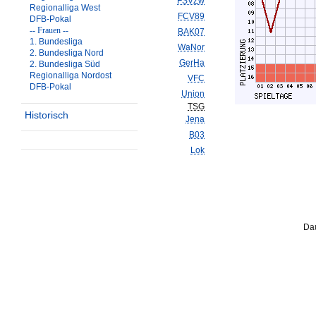
FSVZw
Regionalliga West
FCV89
DFB-Pokal
-- Frauen --
BAK07
1. Bundesliga
WaNor
2. Bundesliga Nord
GerHa
2. Bundesliga Süd
Regionalliga Nordost
VFC
DFB-Pokal
Union
TSG
Historisch
Jena
B03
Lok
Dau