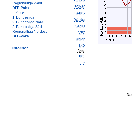
FSVZw
Regionalliga West
FCV89
DFB-Pokal
-- Frauen --
BAK07
1. Bundesliga
WaNor
2. Bundesliga Nord
GerHa
2. Bundesliga Süd
Regionalliga Nordost
VFC
DFB-Pokal
Union
TSG
Historisch
Jena
B03
Lok
Dau