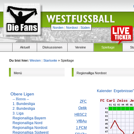
Norden
|
Nordost
|
Süden
Aktuell
Diskussionen
Vereine
Spieltage
St
Du bist hier:
Westen
|
Startseite
» Spieltage
Menü
Regionalliga Nordost
Kalender
Ergebnisse/
Obere Ligen
-- Herren --
ZFC
1. Bundesliga
Optik
2. Bundesliga
3. Liga
HBSC2
Regionalliga Bayern
VfBAu
Regionalliga Nord
Regionalliga Nordost
1.FCM
Regionalliga Südwest