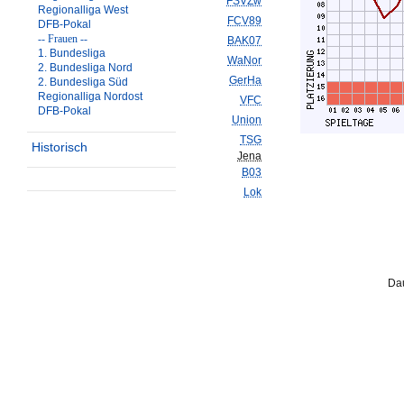
FSVZw
Regionalliga West
FCV89
DFB-Pokal
-- Frauen --
BAK07
1. Bundesliga
WaNor
2. Bundesliga Nord
GerHa
2. Bundesliga Süd
Regionalliga Nordost
VFC
DFB-Pokal
Union
TSG
Historisch
Jena
B03
Lok
Dau