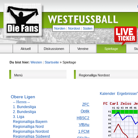
Norden
|
Nordost
|
Süden
Aktuell
Diskussionen
Vereine
Spieltage
St
Du bist hier:
Westen
|
Startseite
» Spieltage
Menü
Regionalliga Nordost
Kalender
Ergebnisse/
Obere Ligen
-- Herren --
ZFC
1. Bundesliga
Optik
2. Bundesliga
3. Liga
HBSC2
Regionalliga Bayern
VfBAu
Regionalliga Nord
Regionalliga Nordost
1.FCM
Regionalliga Südwest