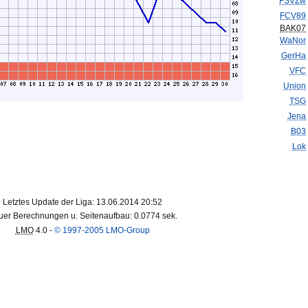
FSVZw
FCV89
BAK07
WaNor
GerHa
VFC
Union
TSG
Jena
B03
Lok
Letztes Update der Liga: 13.06.2014 20:52
er Berechnungen u. Seitenaufbau: 0.0774 sek.
LMO
4.0 -
© 1997-2005 LMO-Group