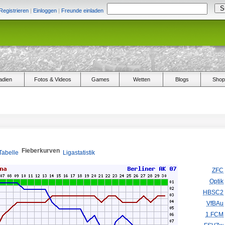
Registrieren
|
Einloggen
|
Freunde einladen
adien
Fotos & Videos
Games
Wetten
Blogs
Shop
Fieberkurven
Tabelle
Ligastatistik
ZFC
Optik
HBSC2
VfBAu
1.FCM