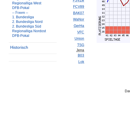
FSVZw
Regionalliga West
FCV89
DFB-Pokal
-- Frauen --
BAK07
1. Bundesliga
WaNor
2. Bundesliga Nord
GerHa
2. Bundesliga Süd
Regionalliga Nordost
VFC
DFB-Pokal
Union
TSG
Historisch
Jena
B03
Lok
Dau