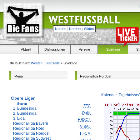
Norden
|
Nordost
|
Süden
Aktuell
Diskussionen
Vereine
Spieltage
St
Du bist hier:
Westen
|
Startseite
» Spieltage
Menü
Regionalliga Nordost
Kalender
Ergebnisse/
Obere Ligen
-- Herren --
ZFC
1. Bundesliga
Optik
2. Bundesliga
3. Liga
HBSC2
Regionalliga Bayern
VfBAu
Regionalliga Nord
Regionalliga Nordost
1.FCM
Regionalliga Südwest