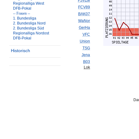
FSVZw
Regionalliga West
FCV89
DFB-Pokal
-- Frauen --
BAK07
1. Bundesliga
WaNor
2. Bundesliga Nord
GerHa
2. Bundesliga Süd
Regionalliga Nordost
VFC
DFB-Pokal
Union
TSG
Historisch
Jena
B03
Lok
Dau