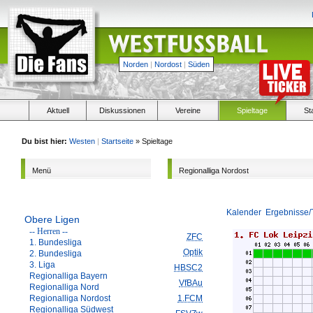
Norden
|
Nordost
|
Süden
Aktuell
Diskussionen
Vereine
Spieltage
St
Du bist hier:
Westen
|
Startseite
» Spieltage
Menü
Regionalliga Nordost
Kalender
Ergebnisse/
Obere Ligen
-- Herren --
ZFC
1. Bundesliga
Optik
2. Bundesliga
3. Liga
HBSC2
Regionalliga Bayern
VfBAu
Regionalliga Nord
Regionalliga Nordost
1.FCM
Regionalliga Südwest