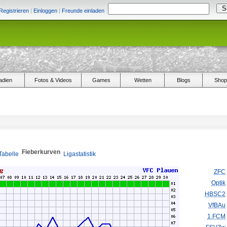
Registrieren
|
Einloggen
|
Freunde einladen
adien
Fotos & Videos
Games
Wetten
Blogs
Shop
Fieberkurven
Tabelle
Ligastatistik
ZFC
Optik
HBSC2
VfBAu
1.FCM