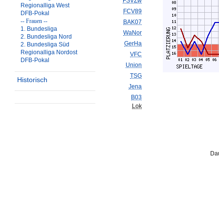
FSVZw
Regionalliga West
FCV89
DFB-Pokal
-- Frauen --
BAK07
1. Bundesliga
WaNor
2. Bundesliga Nord
GerHa
2. Bundesliga Süd
Regionalliga Nordost
VFC
DFB-Pokal
Union
TSG
Historisch
Jena
B03
Lok
Dau