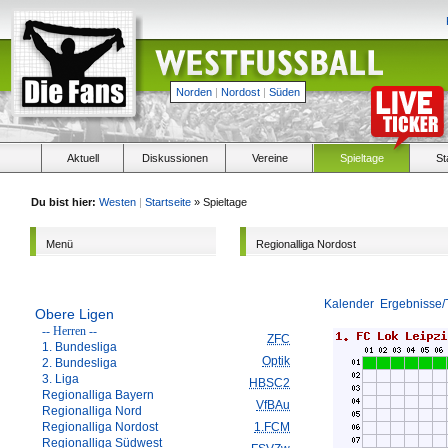
Norden
|
Nordost
|
Süden
Aktuell
Diskussionen
Vereine
Spieltage
St
Du bist hier:
Westen
|
Startseite
» Spieltage
Menü
Regionalliga Nordost
Kalender
Ergebnisse/
Obere Ligen
-- Herren --
ZFC
1. Bundesliga
Optik
2. Bundesliga
3. Liga
HBSC2
Regionalliga Bayern
VfBAu
Regionalliga Nord
Regionalliga Nordost
1.FCM
Regionalliga Südwest