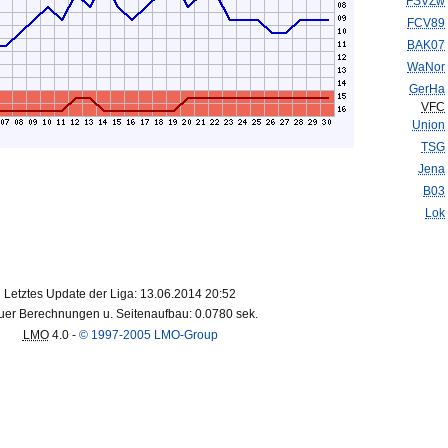
FSVZw
FCV89
BAK07
WaNor
GerHa
VFC
Union
TSG
Jena
B03
Lok
Letztes Update der Liga: 13.06.2014 20:52
er Berechnungen u. Seitenaufbau: 0.0780 sek.
LMO
4.0 -
© 1997-2005 LMO-Group