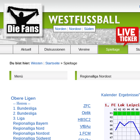
Norden
|
Nordost
|
Süden
Aktuell
Diskussionen
Vereine
Spieltage
St
Du bist hier:
Westen
|
Startseite
» Spieltage
Menü
Regionalliga Nordost
Kalender
Ergebnisse/
Obere Ligen
-- Herren --
ZFC
1. Bundesliga
Optik
2. Bundesliga
3. Liga
HBSC2
Regionalliga Bayern
VfBAu
Regionalliga Nord
Regionalliga Nordost
1.FCM
Regionalliga Südwest