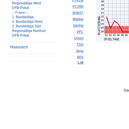
FSVZw
Regionalliga West
FCV89
DFB-Pokal
-- Frauen --
BAK07
1. Bundesliga
WaNor
2. Bundesliga Nord
GerHa
2. Bundesliga Süd
Regionalliga Nordost
VFC
DFB-Pokal
Union
TSG
Historisch
Jena
B03
Lok
Dau