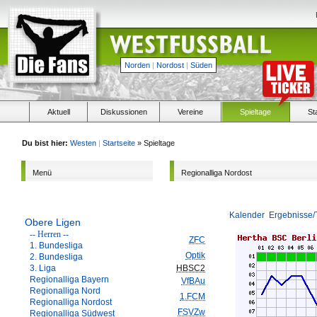
Norden
|
Nordost
|
Süden
Aktuell
Diskussionen
Vereine
Spieltage
St
Du bist hier:
Westen
|
Startseite
» Spieltage
Menü
Regionalliga Nordost
Kalender
Ergebnisse/
Obere Ligen
-- Herren --
ZFC
1. Bundesliga
Optik
2. Bundesliga
3. Liga
HBSC2
Regionalliga Bayern
VfBAu
Regionalliga Nord
1.FCM
Regionalliga Nordost
FSVZw
Regionalliga Südwest