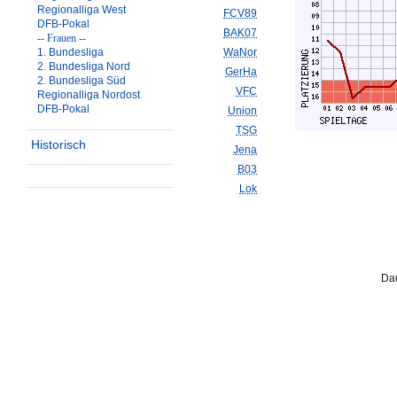
Regionalliga West
FCV89
DFB-Pokal
BAK07
-- Frauen --
1. Bundesliga
WaNor
2. Bundesliga Nord
GerHa
2. Bundesliga Süd
VFC
Regionalliga Nordost
DFB-Pokal
Union
TSG
Historisch
Jena
B03
Lok
Dau