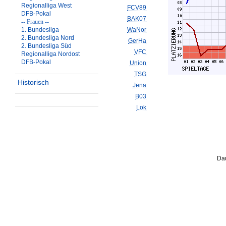
Regionalliga West
FCV89
DFB-Pokal
BAK07
-- Frauen --
1. Bundesliga
WaNor
2. Bundesliga Nord
GerHa
2. Bundesliga Süd
VFC
Regionalliga Nordost
DFB-Pokal
Union
TSG
Historisch
Jena
B03
Lok
Dau