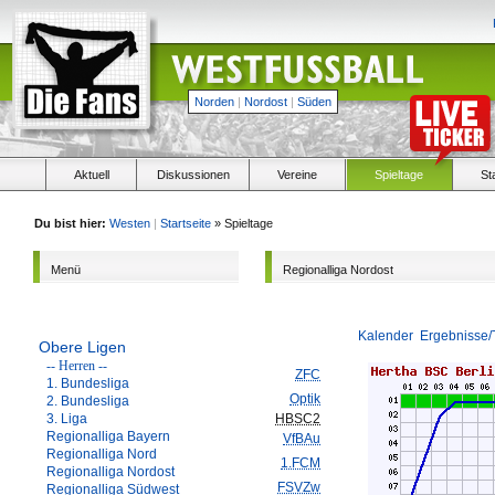
Norden
|
Nordost
|
Süden
Aktuell
Diskussionen
Vereine
Spieltage
St
Du bist hier:
Westen
|
Startseite
» Spieltage
Menü
Regionalliga Nordost
Kalender
Ergebnisse/
Obere Ligen
-- Herren --
ZFC
1. Bundesliga
Optik
2. Bundesliga
3. Liga
HBSC2
Regionalliga Bayern
VfBAu
Regionalliga Nord
1.FCM
Regionalliga Nordost
FSVZw
Regionalliga Südwest