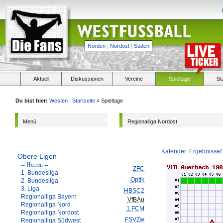
Norden
|
Nordost
|
Süden
Aktuell
Diskussionen
Vereine
Spieltage
St
Du bist hier:
Westen
|
Startseite
» Spieltage
Menü
Regionalliga Nordost
Kalender
Ergebnisse/
Obere Ligen
-- Herren --
ZFC
1. Bundesliga
Optik
2. Bundesliga
3. Liga
HBSC2
Regionalliga Bayern
VfBAu
Regionalliga Nord
1.FCM
Regionalliga Nordost
FSVZw
Regionalliga Südwest