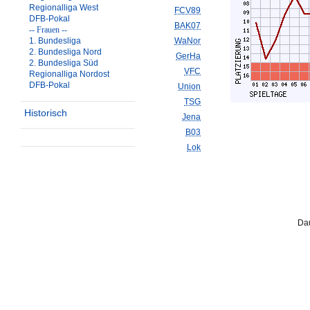
Regionalliga West
FCV89
DFB-Pokal
BAK07
-- Frauen --
1. Bundesliga
WaNor
2. Bundesliga Nord
GerHa
2. Bundesliga Süd
VFC
Regionalliga Nordost
DFB-Pokal
Union
TSG
Historisch
Jena
B03
Lok
Dau