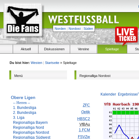
Norden
|
Nordost
|
Süden
Aktuell
Diskussionen
Vereine
Spieltage
St
Du bist hier:
Westen
|
Startseite
» Spieltage
Menü
Regionalliga Nordost
Kalender
Ergebnisse/
Obere Ligen
-- Herren --
ZFC
1. Bundesliga
Optik
2. Bundesliga
3. Liga
HBSC2
Regionalliga Bayern
VfBAu
Regionalliga Nord
1.FCM
Regionalliga Nordost
FSVZw
Regionalliga Südwest