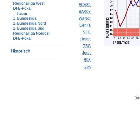
Regionalliga West
FCV89
DFB-Pokal
BAK07
-- Frauen --
1. Bundesliga
WaNor
2. Bundesliga Nord
GerHa
2. Bundesliga Süd
VFC
Regionalliga Nordost
DFB-Pokal
Union
TSG
Historisch
Jena
B03
Lok
Dau