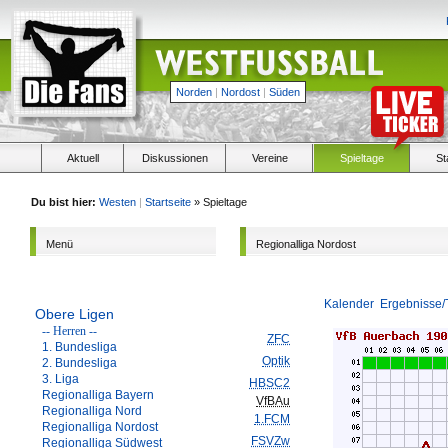
Norden
|
Nordost
|
Süden
Aktuell
Diskussionen
Vereine
Spieltage
St
Du bist hier:
Westen
|
Startseite
» Spieltage
Menü
Regionalliga Nordost
Kalender
Ergebnisse/
Obere Ligen
-- Herren --
ZFC
1. Bundesliga
Optik
2. Bundesliga
3. Liga
HBSC2
Regionalliga Bayern
VfBAu
Regionalliga Nord
1.FCM
Regionalliga Nordost
FSVZw
Regionalliga Südwest