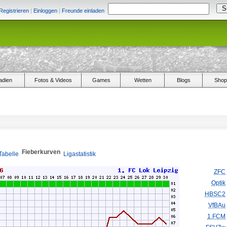
Registrieren
|
Einloggen
|
Freunde einladen
adien
Fotos & Videos
Games
Wetten
Blogs
Shop
Fieberkurven
Tabelle
Ligastatistik
ZFC
Optik
HBSC2
VfBAu
1.FCM