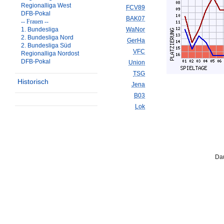
Regionalliga West
FCV89
DFB-Pokal
BAK07
-- Frauen --
1. Bundesliga
WaNor
2. Bundesliga Nord
GerHa
2. Bundesliga Süd
VFC
Regionalliga Nordost
DFB-Pokal
Union
TSG
Historisch
Jena
B03
Lok
Dau