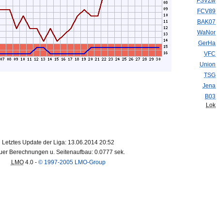
FSVZw
FCV89
BAK07
WaNor
GerHa
VFC
Union
TSG
Jena
B03
Lok
Letztes Update der Liga: 13.06.2014 20:52
er Berechnungen u. Seitenaufbau: 0.0777 sek.
LMO
4.0 -
© 1997-2005 LMO-Group