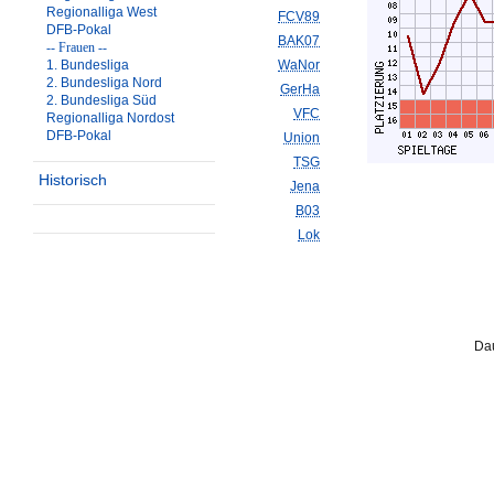
Regionalliga West
FCV89
DFB-Pokal
BAK07
-- Frauen --
1. Bundesliga
WaNor
2. Bundesliga Nord
GerHa
2. Bundesliga Süd
VFC
Regionalliga Nordost
DFB-Pokal
Union
TSG
Historisch
Jena
B03
Lok
Dau