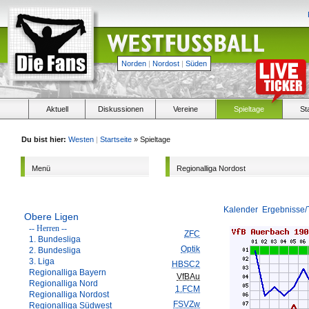
Norden
|
Nordost
|
Süden
Aktuell
Diskussionen
Vereine
Spieltage
St
Du bist hier:
Westen
|
Startseite
» Spieltage
Menü
Regionalliga Nordost
Kalender
Ergebnisse/
Obere Ligen
-- Herren --
ZFC
1. Bundesliga
Optik
2. Bundesliga
3. Liga
HBSC2
Regionalliga Bayern
VfBAu
Regionalliga Nord
1.FCM
Regionalliga Nordost
FSVZw
Regionalliga Südwest