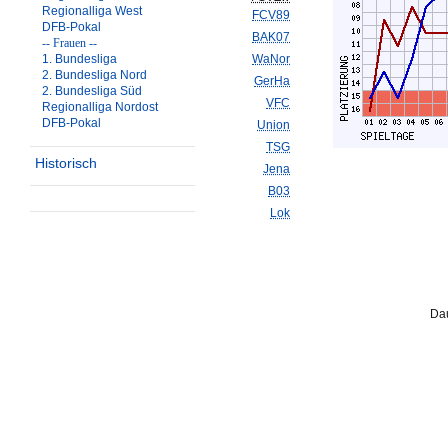
Regionalliga West
FCV89
DFB-Pokal
BAK07
-- Frauen --
1. Bundesliga
WaNor
2. Bundesliga Nord
GerHa
2. Bundesliga Süd
VFC
Regionalliga Nordost
DFB-Pokal
Union
TSG
Historisch
Jena
B03
Lok
Dau