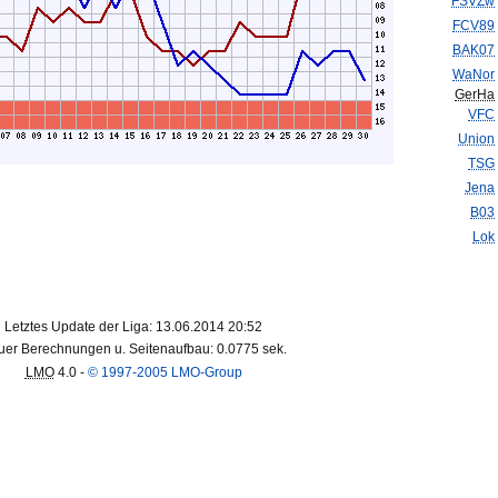
FSVZw
FCV89
BAK07
WaNor
GerHa
VFC
Union
TSG
Jena
B03
Lok
Letztes Update der Liga: 13.06.2014 20:52
er Berechnungen u. Seitenaufbau: 0.0775 sek.
LMO
4.0 -
© 1997-2005 LMO-Group