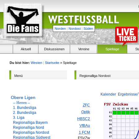
Norden
|
Nordost
|
Süden
Aktuell
Diskussionen
Vereine
Spieltage
St
Du bist hier:
Westen
|
Startseite
» Spieltage
Menü
Regionalliga Nordost
Kalender
Ergebnisse/
Obere Ligen
-- Herren --
ZFC
1. Bundesliga
Optik
2. Bundesliga
3. Liga
HBSC2
Regionalliga Bayern
VfBAu
Regionalliga Nord
Regionalliga Nordost
1.FCM
Regionalliga Südwest
FSVZw