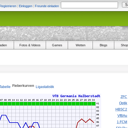
Registrieren
|
Einloggen
|
Freunde einladen
adien
Fotos & Videos
Games
Wetten
Blogs
Shop
Fieberkurven
Tabelle
Ligastatistik
ZFC
Optik
HBSC2
VfBAu
1.FCM