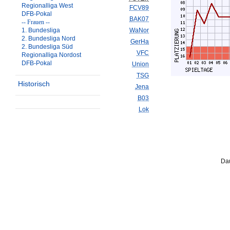
Regionalliga West
FCV89
DFB-Pokal
BAK07
-- Frauen --
1. Bundesliga
WaNor
2. Bundesliga Nord
GerHa
2. Bundesliga Süd
VFC
Regionalliga Nordost
DFB-Pokal
Union
TSG
Historisch
Jena
B03
Lok
Dau