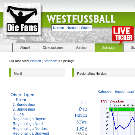
Norden
|
Nordost
|
Süden
Aktuell
Diskussionen
Vereine
Spieltage
St
Du bist hier:
Westen
|
Startseite
» Spieltage
Menü
Regionalliga Nordost
Kalender
Ergebnisse/
Obere Ligen
-- Herren --
ZFC
1. Bundesliga
Optik
2. Bundesliga
3. Liga
HBSC2
Regionalliga Bayern
VfBAu
Regionalliga Nord
Regionalliga Nordost
1.FCM
Regionalliga Südwest
FSVZw