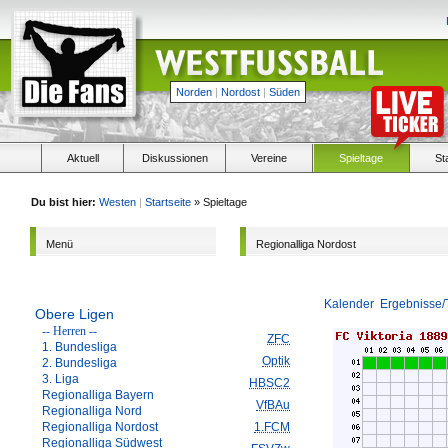
Norden
|
Nordost
|
Süden
Aktuell
Diskussionen
Vereine
Spieltage
St
Du bist hier:
Westen
|
Startseite
» Spieltage
Menü
Regionalliga Nordost
Kalender
Ergebnisse/
Obere Ligen
-- Herren --
ZFC
1. Bundesliga
Optik
2. Bundesliga
3. Liga
HBSC2
Regionalliga Bayern
VfBAu
Regionalliga Nord
Regionalliga Nordost
1.FCM
Regionalliga Südwest