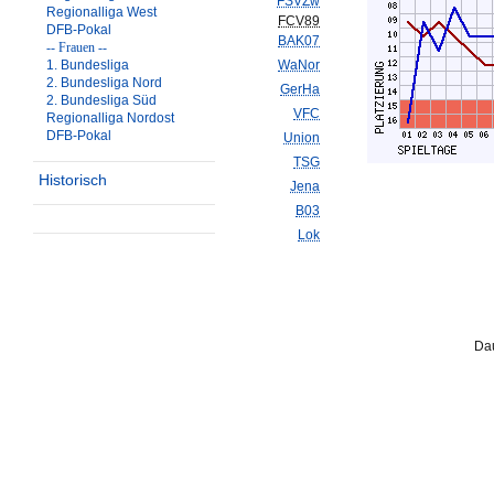
FSVZw
Regionalliga West
FCV89
DFB-Pokal
BAK07
-- Frauen --
1. Bundesliga
WaNor
2. Bundesliga Nord
GerHa
2. Bundesliga Süd
VFC
Regionalliga Nordost
DFB-Pokal
Union
TSG
Historisch
Jena
B03
Lok
Dau