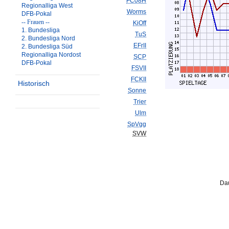
FC08H
Regionalliga West
Worms
DFB-Pokal
-- Frauen --
KiOff
1. Bundesliga
TuS
2. Bundesliga Nord
EFrII
2. Bundesliga Süd
Regionalliga Nordost
SCP
DFB-Pokal
FSVII
FCKII
Historisch
Sonne
Trier
Ulm
SpVgg
SVW
Dau