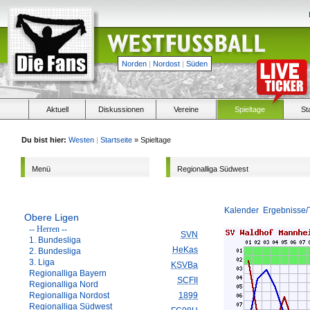
Norden
|
Nordost
|
Süden
Aktuell
Diskussionen
Vereine
Spieltage
St
Du bist hier:
Westen
|
Startseite
» Spieltage
Menü
Regionalliga Südwest
Kalender
Ergebnisse/
Obere Ligen
-- Herren --
SVN
1. Bundesliga
HeKas
2. Bundesliga
3. Liga
KSVBa
Regionalliga Bayern
SCFII
Regionalliga Nord
Regionalliga Nordost
1899
Regionalliga Südwest