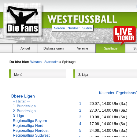
Norden
|
Nordost
|
Süden
Aktuell
Diskussionen
Vereine
Spieltage
St
Du bist hier:
Westen
|
Startseite
» Spieltage
Menü
3. Liga
Kalender
Ergebnisse/
Obere Ligen
-- Herren --
1
20.07., 14.00 Uhr (Sa.)
1. Bundesliga
2
27.07., 14.00 Uhr (Sa.)
2. Bundesliga
3. Liga
3
10.08., 14.00 Uhr (Sa.)
Regionalliga Bayern
4
17.08., 14.00 Uhr (Sa.)
Regionalliga Nord
Regionalliga Nordost
5
24.08., 14.00 Uhr (Sa.)
Regionalliga Südwest