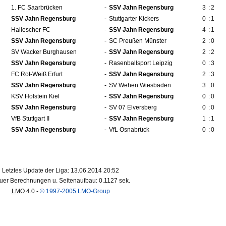
1. FC Saarbrücken
-
SSV Jahn Regensburg
3
:
2
SSV Jahn Regensburg
-
Stuttgarter Kickers
0
:
1
Hallescher FC
-
SSV Jahn Regensburg
4
:
1
SSV Jahn Regensburg
-
SC Preußen Münster
2
:
0
SV Wacker Burghausen
-
SSV Jahn Regensburg
2
:
2
SSV Jahn Regensburg
-
Rasenballsport Leipzig
0
:
3
FC Rot-Weiß Erfurt
-
SSV Jahn Regensburg
2
:
3
SSV Jahn Regensburg
-
SV Wehen Wiesbaden
3
:
0
KSV Holstein Kiel
-
SSV Jahn Regensburg
0
:
0
SSV Jahn Regensburg
-
SV 07 Elversberg
0
:
0
VfB Stuttgart II
-
SSV Jahn Regensburg
1
:
1
SSV Jahn Regensburg
-
VfL Osnabrück
0
:
0
Letztes Update der Liga: 13.06.2014 20:52
uer Berechnungen u. Seitenaufbau: 0.1127 sek.
LMO
4.0 -
© 1997-2005 LMO-Group