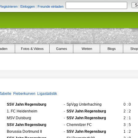
Registrieren
|
Einloggen
|
Freunde einladen
adien
Fotos & Videos
Games
Wetten
Blogs
Shop
Tabelle
Fieberkurven
Ligastatistik
SSV Jahn Regensburg
-
SpVgg Unterhaching
0
:
0
1. FC Heidenheim
-
SSV Jahn Regensburg
2
:
2
MSV Duisburg
-
SSV Jahn Regensburg
2
:
1
SSV Jahn Regensburg
-
Chemnitzer FC
3
:
5
Borussia Dortmund II
-
SSV Jahn Regensburg
1
:
2