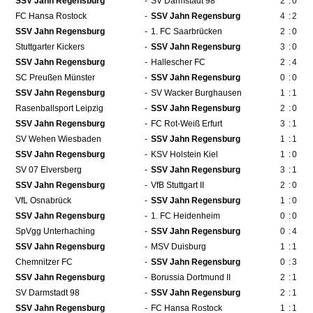
SSV Jahn Regensburg
-
SV Darmstadt 98
2
:
0
FC Hansa Rostock
-
SSV Jahn Regensburg
4
:
2
SSV Jahn Regensburg
-
1. FC Saarbrücken
2
:
0
Stuttgarter Kickers
-
SSV Jahn Regensburg
3
:
0
SSV Jahn Regensburg
-
Hallescher FC
2
:
4
SC Preußen Münster
-
SSV Jahn Regensburg
0
:
0
SSV Jahn Regensburg
-
SV Wacker Burghausen
1
:
1
Rasenballsport Leipzig
-
SSV Jahn Regensburg
2
:
0
SSV Jahn Regensburg
-
FC Rot-Weiß Erfurt
3
:
1
SV Wehen Wiesbaden
-
SSV Jahn Regensburg
1
:
1
SSV Jahn Regensburg
-
KSV Holstein Kiel
1
:
0
SV 07 Elversberg
-
SSV Jahn Regensburg
3
:
1
SSV Jahn Regensburg
-
VfB Stuttgart II
2
:
0
VfL Osnabrück
-
SSV Jahn Regensburg
1
:
0
SSV Jahn Regensburg
-
1. FC Heidenheim
0
:
0
SpVgg Unterhaching
-
SSV Jahn Regensburg
0
:
4
SSV Jahn Regensburg
-
MSV Duisburg
1
:
1
Chemnitzer FC
-
SSV Jahn Regensburg
0
:
3
SSV Jahn Regensburg
-
Borussia Dortmund II
2
:
1
SV Darmstadt 98
-
SSV Jahn Regensburg
2
:
1
SSV Jahn Regensburg
-
FC Hansa Rostock
1
:
1