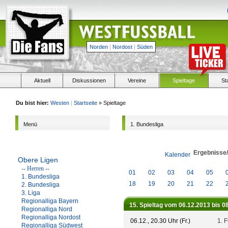
Norden
|
Nordost
|
Süden
Aktuell
Diskussionen
Vereine
Spieltage
St
Du bist hier:
Westen
|
Startseite
» Spieltage
Menü
1. Bundesliga
Ergebnisse
Kalender
Obere Ligen
-- Herren --
01
02
03
04
05
1. Bundesliga
18
19
20
21
22
2. Bundesliga
3. Liga
Regionalliga Bayern
15. Spieltag vom 06.12.2013 bis 0
Regionalliga Nord
Regionalliga Nordost
06.12., 20.30 Uhr (Fr.)
1. 
Regionalliga Südwest