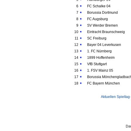
6
FC Schalke 04
7
Borussia Dortmund
8
FC Augsburg
9
SV Werder Bremen
10
Eintracht Braunschweig
11
SC Freiburg
12
Bayer 04 Leverkusen
13
1. FC Nürnberg
14
1899 Hoffenheim
15
VfB Stuttgart
16
1. FSV Mainz 05
17
Borussia Mönchengladbac
18
FC Bayern München
Aktuellen Spieltag
Dau