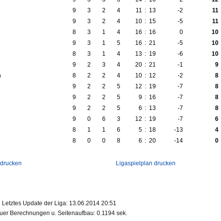
9
3
2
4
11
:
13
-2
11
9
3
2
4
10
:
15
-5
11
8
3
1
4
16
:
16
0
10
9
3
1
5
16
:
21
-5
10
8
3
1
4
13
:
19
-6
10
9
2
3
4
20
:
21
-1
9
h
8
2
2
4
10
:
12
-2
8
9
2
2
5
12
:
19
-7
8
9
2
2
5
9
:
16
-7
8
9
2
2
5
6
:
13
-7
8
9
0
6
3
12
:
19
-7
6
8
1
1
6
5
:
18
-13
4
8
0
0
8
6
:
20
-14
0
 drucken
Ligaspielplan drucken
Letztes Update der Liga: 13.06.2014 20:51
uer Berechnungen u. Seitenaufbau: 0.1194 sek.