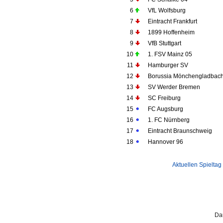
6
VfL Wolfsburg
7
Eintracht Frankfurt
8
1899 Hoffenheim
9
VfB Stuttgart
10
1. FSV Mainz 05
11
Hamburger SV
12
Borussia Mönchengladbac
13
SV Werder Bremen
14
SC Freiburg
15
FC Augsburg
16
1. FC Nürnberg
17
Eintracht Braunschweig
18
Hannover 96
Aktuellen Spieltag
Da