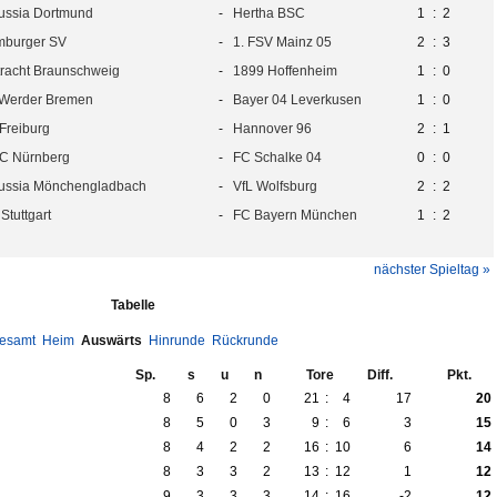
ussia Dortmund
-
Hertha BSC
1
:
2
burger SV
-
1. FSV Mainz 05
2
:
3
tracht Braunschweig
-
1899 Hoffenheim
1
:
0
Werder Bremen
-
Bayer 04 Leverkusen
1
:
0
Freiburg
-
Hannover 96
2
:
1
FC Nürnberg
-
FC Schalke 04
0
:
0
ussia Mönchengladbach
-
VfL Wolfsburg
2
:
2
Stuttgart
-
FC Bayern München
1
:
2
nächster Spieltag »
Tabelle
esamt
Heim
Auswärts
Hinrunde
Rückrunde
Sp.
s
u
n
Tore
Diff.
Pkt.
8
6
2
0
21
:
4
17
20
8
5
0
3
9
:
6
3
15
8
4
2
2
16
:
10
6
14
8
3
3
2
13
:
12
1
12
9
3
3
3
14
:
16
-2
12