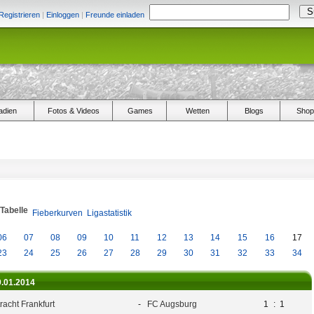
Registrieren
|
Einloggen
|
Freunde einladen
adien
Fotos & Videos
Games
Wetten
Blogs
Shop
/Tabelle
Fieberkurven
Ligastatistik
06
07
08
09
10
11
12
13
14
15
16
17
23
24
25
26
27
28
29
30
31
32
33
34
9.01.2014
racht Frankfurt
-
FC Augsburg
1
:
1