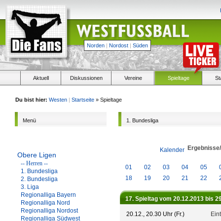
Norden
|
Nordost
|
Süden
Aktuell
Diskussionen
Vereine
Spieltage
St
Du bist hier:
Westen
|
Startseite
» Spieltage
Menü
1. Bundesliga
Ergebnisse
Kalender
Obere Ligen
-- Herren --
01
02
03
04
05
1. Bundesliga
18
19
20
21
22
2. Bundesliga
3. Liga
Regionalliga Bayern
17. Spieltag vom 20.12.2013 bis 2
Regionalliga Nord
Regionalliga Nordost
20.12., 20.30 Uhr (Fr.)
Eint
Regionalliga Südwest