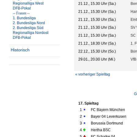
Regionalliga West
21.12., 15.30 Uhr (Sa.)
Bor
DFB-Pokal
21.12., 15.30 Uhr (Sa.)
Ham
-- Frauen --
1. Bundesliga
21.12., 15.30 Uhr (Sa.)
Ein
2. Bundesliga Nord
21.12., 15.30 Uhr (Sa.)
SV 
2. Bundesliga Süd
Regionalliga Nordost
21.12., 15.30 Uhr (Sa.)
SC 
DFB-Pokal
21.12., 18.30 Uhr (Sa.)
1. 
Historisch
22.12., 15.30 Uhr (So.)
Bor
29.01., 20.00 Uhr (Mi.)
VfB 
« vorheriger Spieltag
G
17. Spieltag
1
FC Bayern München
2
Bayer 04 Leverkusen
3
Borussia Dortmund
4
Hertha BSC
5
FC Schalke 04