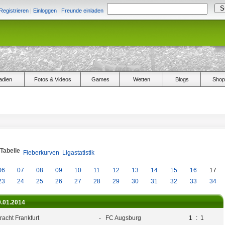
Registrieren
|
Einloggen
|
Freunde einladen
adien
Fotos & Videos
Games
Wetten
Blogs
Shop
/Tabelle
Fieberkurven
Ligastatistik
06
07
08
09
10
11
12
13
14
15
16
17
23
24
25
26
27
28
29
30
31
32
33
34
9.01.2014
racht Frankfurt
-
FC Augsburg
1
:
1