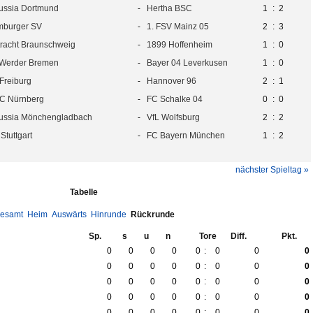
ussia Dortmund
-
Hertha BSC
1
:
2
burger SV
-
1. FSV Mainz 05
2
:
3
tracht Braunschweig
-
1899 Hoffenheim
1
:
0
Werder Bremen
-
Bayer 04 Leverkusen
1
:
0
Freiburg
-
Hannover 96
2
:
1
FC Nürnberg
-
FC Schalke 04
0
:
0
ussia Mönchengladbach
-
VfL Wolfsburg
2
:
2
Stuttgart
-
FC Bayern München
1
:
2
nächster Spieltag »
Tabelle
esamt
Heim
Auswärts
Hinrunde
Rückrunde
Sp.
s
u
n
Tore
Diff.
Pkt.
0
0
0
0
0
:
0
0
0
0
0
0
0
0
:
0
0
0
0
0
0
0
0
:
0
0
0
0
0
0
0
0
:
0
0
0
0
0
0
0
0
:
0
0
0