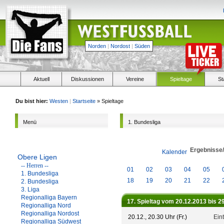
Norden
|
Nordost
|
Süden
Aktuell
Diskussionen
Vereine
Spieltage
St
Du bist hier:
Westen
|
Startseite
» Spieltage
Menü
1. Bundesliga
Ergebnisse
Kalender
Obere Ligen
-- Herren --
01
02
03
04
05
1. Bundesliga
18
19
20
21
22
2. Bundesliga
3. Liga
Regionalliga Bayern
17. Spieltag vom 20.12.2013 bis 2
Regionalliga Nord
Regionalliga Nordost
20.12., 20.30 Uhr (Fr.)
Eint
Regionalliga Südwest