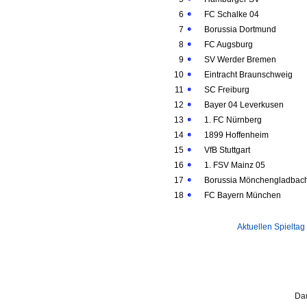
6
FC Schalke 04
7
Borussia Dortmund
8
FC Augsburg
9
SV Werder Bremen
10
Eintracht Braunschweig
11
SC Freiburg
12
Bayer 04 Leverkusen
13
1. FC Nürnberg
14
1899 Hoffenheim
15
VfB Stuttgart
16
1. FSV Mainz 05
17
Borussia Mönchengladbac
18
FC Bayern München
Aktuellen Spieltag
Dau