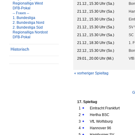
Regionalliga West
21.12., 15.30 Uhr (Sa.)
Bor
DFB-Pokal
21.12., 15.30 Uhr (Sa.)
Ham
-- Frauen --
1. Bundesliga
21.12., 15.30 Uhr (Sa.)
Ein
2. Bundesliga Nord
21.12., 15.30 Uhr (Sa.)
SV 
2. Bundesliga Süd
Regionalliga Nordost
21.12., 15.30 Uhr (Sa.)
SC 
DFB-Pokal
21.12., 18.30 Uhr (Sa.)
1. 
Historisch
22.12., 15.30 Uhr (So.)
Bor
29.01., 20.00 Uhr (Mi.)
VfB 
« vorheriger Spieltag
G
17. Spieltag
1
Eintracht Frankfurt
2
Hertha BSC
3
VfL Wolfsburg
4
Hannover 96
5
Hamburger SV