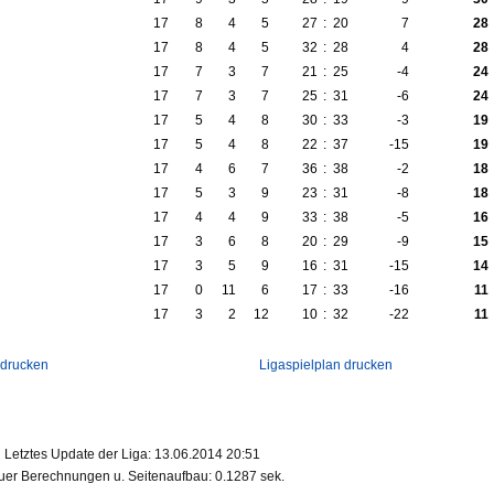
17
8
4
5
27
:
20
7
28
17
8
4
5
32
:
28
4
28
17
7
3
7
21
:
25
-4
24
17
7
3
7
25
:
31
-6
24
17
5
4
8
30
:
33
-3
19
17
5
4
8
22
:
37
-15
19
17
4
6
7
36
:
38
-2
18
17
5
3
9
23
:
31
-8
18
17
4
4
9
33
:
38
-5
16
17
3
6
8
20
:
29
-9
15
17
3
5
9
16
:
31
-15
14
17
0
11
6
17
:
33
-16
11
17
3
2
12
10
:
32
-22
11
 drucken
Ligaspielplan drucken
Letztes Update der Liga: 13.06.2014 20:51
er Berechnungen u. Seitenaufbau: 0.1287 sek.