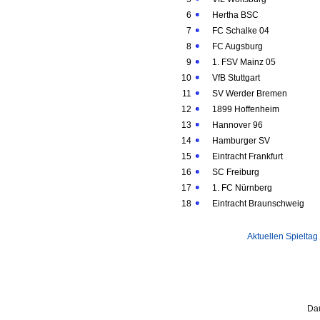
6
Hertha BSC
7
FC Schalke 04
8
FC Augsburg
9
1. FSV Mainz 05
10
VfB Stuttgart
11
SV Werder Bremen
12
1899 Hoffenheim
13
Hannover 96
14
Hamburger SV
15
Eintracht Frankfurt
16
SC Freiburg
17
1. FC Nürnberg
18
Eintracht Braunschweig
Aktuellen Spieltag
Dau