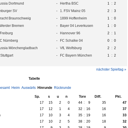
ussia Dortmund
-
Hertha BSC
1
:
2
burger SV
-
1. FSV Mainz 05
2
:
3
tracht Braunschweig
-
1899 Hoffenheim
1
:
0
Werder Bremen
-
Bayer 04 Leverkusen
1
:
0
Freiburg
-
Hannover 96
2
:
1
FC Nürnberg
-
FC Schalke 04
0
:
0
ussia Mönchengladbach
-
VfL Wolfsburg
2
:
2
Stuttgart
-
FC Bayern München
1
:
2
nächster Spieltag »
Tabelle
esamt
Heim
Auswärts
Hinrunde
Rückrunde
Sp.
s
u
n
Tore
Diff.
Pkt.
17
15
2
0
44
:
9
35
47
17
12
1
4
32
:
16
16
37
h
17
10
3
4
35
:
19
16
33
17
10
2
5
38
:
20
18
32
17
9
3
5
28
:
19
9
30