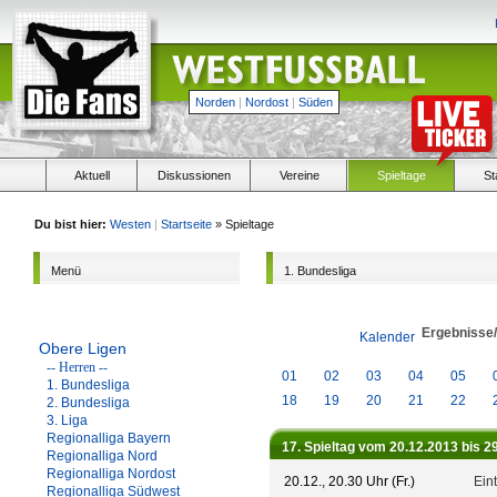
Norden
|
Nordost
|
Süden
Aktuell
Diskussionen
Vereine
Spieltage
St
Du bist hier:
Westen
|
Startseite
» Spieltage
Menü
1. Bundesliga
Ergebnisse
Kalender
Obere Ligen
-- Herren --
01
02
03
04
05
1. Bundesliga
18
19
20
21
22
2. Bundesliga
3. Liga
Regionalliga Bayern
17. Spieltag vom 20.12.2013 bis 2
Regionalliga Nord
Regionalliga Nordost
20.12., 20.30 Uhr (Fr.)
Eint
Regionalliga Südwest