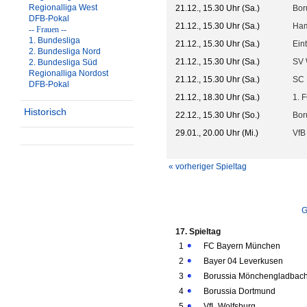
Regionalliga West
21.12., 15.30 Uhr (Sa.)
Bor
DFB-Pokal
21.12., 15.30 Uhr (Sa.)
Ham
-- Frauen --
1. Bundesliga
21.12., 15.30 Uhr (Sa.)
Ein
2. Bundesliga Nord
21.12., 15.30 Uhr (Sa.)
SV 
2. Bundesliga Süd
Regionalliga Nordost
21.12., 15.30 Uhr (Sa.)
SC 
DFB-Pokal
21.12., 18.30 Uhr (Sa.)
1. 
Historisch
22.12., 15.30 Uhr (So.)
Bor
29.01., 20.00 Uhr (Mi.)
VfB 
« vorheriger Spieltag
G
17. Spieltag
1
FC Bayern München
2
Bayer 04 Leverkusen
3
Borussia Mönchengladbac
4
Borussia Dortmund
5
VfL Wolfsburg