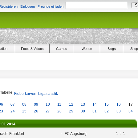
Registrieren
|
Einloggen
|
Freunde einladen
adien
Fotos & Videos
Games
Wetten
Blogs
Shop
/Tabelle
Fieberkurven
Ligastatistik
06
07
08
09
10
11
12
13
14
15
16
17
23
24
25
26
27
28
29
30
31
32
33
34
9.01.2014
racht Frankfurt
-
FC Augsburg
1
:
1