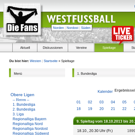
Norden
|
Nordost
|
Süden
Aktuell
Diskussionen
Vereine
Spieltage
St
Du bist hier:
Westen
|
Startseite
» Spieltage
Menü
1. Bundesliga
Ergebnisse
Kalender
Obere Ligen
-- Herren --
01
02
03
04
05
1. Bundesliga
18
19
20
21
22
2. Bundesliga
3. Liga
Regionalliga Bayern
9. Spieltag vom 18.10.2013 bis 20
Regionalliga Nord
Regionalliga Nordost
18.10., 20.30 Uhr (Fr.)
1899
Regionalliga Südwest