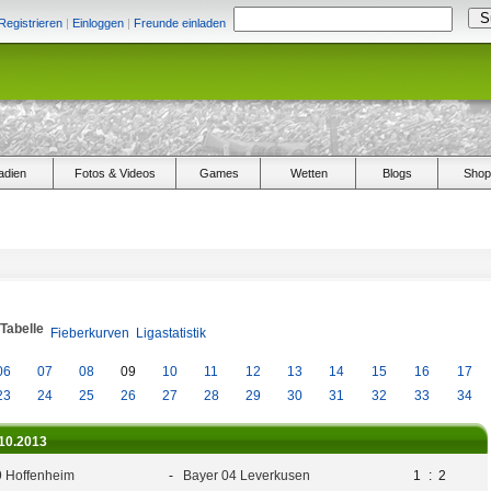
Registrieren
|
Einloggen
|
Freunde einladen
adien
Fotos & Videos
Games
Wetten
Blogs
Shop
/Tabelle
Fieberkurven
Ligastatistik
06
07
08
09
10
11
12
13
14
15
16
17
23
24
25
26
27
28
29
30
31
32
33
34
.10.2013
 Hoffenheim
-
Bayer 04 Leverkusen
1
:
2