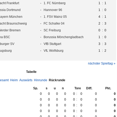
racht Frankfurt
-
1. FC Nürnberg
1
:
1
ssia Dortmund
-
Hannover 96
1
:
0
Bayern München
-
1. FSV Mainz 05
4
:
1
racht Braunschweig
-
FC Schalke 04
2
:
3
Werder Bremen
-
SC Freiburg
0
:
0
ha BSC
-
Borussia Mönchengladbach
1
:
0
burger SV
-
VfB Stuttgart
3
:
3
ugsburg
-
VfL Wolfsburg
1
:
2
nächster Spieltag »
Tabelle
esamt
Heim
Auswärts
Hinrunde
Rückrunde
Sp.
s
u
n
Tore
Diff.
Pkt.
0
0
0
0
0
:
0
0
0
0
0
0
0
0
:
0
0
0
0
0
0
0
0
:
0
0
0
0
0
0
0
0
:
0
0
0
0
0
0
0
0
:
0
0
0