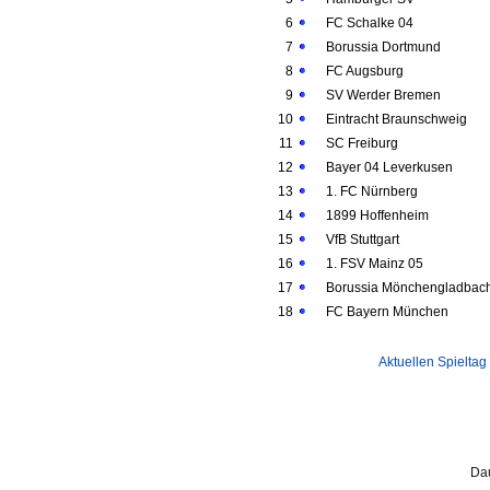
6
FC Schalke 04
7
Borussia Dortmund
8
FC Augsburg
9
SV Werder Bremen
10
Eintracht Braunschweig
11
SC Freiburg
12
Bayer 04 Leverkusen
13
1. FC Nürnberg
14
1899 Hoffenheim
15
VfB Stuttgart
16
1. FSV Mainz 05
17
Borussia Mönchengladbac
18
FC Bayern München
Aktuellen Spieltag
Dau