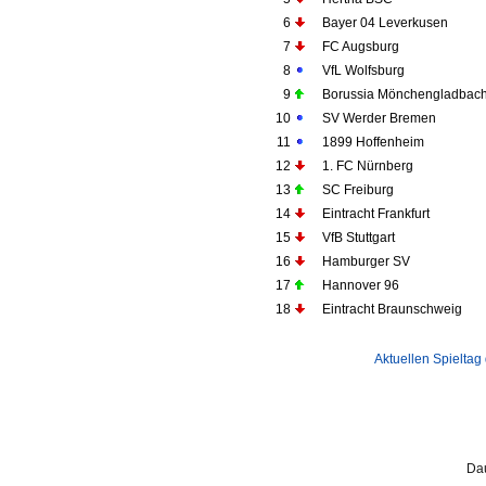
6
Bayer 04 Leverkusen
7
FC Augsburg
8
VfL Wolfsburg
9
Borussia Mönchengladbac
10
SV Werder Bremen
11
1899 Hoffenheim
12
1. FC Nürnberg
13
SC Freiburg
14
Eintracht Frankfurt
15
VfB Stuttgart
16
Hamburger SV
17
Hannover 96
18
Eintracht Braunschweig
Aktuellen Spieltag
Dau