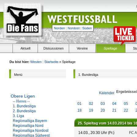
Norden
|
Nordost
|
Süden
Aktuell
Diskussionen
Vereine
Spieltage
St
Du bist hier:
Westen
|
Startseite
» Spieltage
Menü
1. Bundesliga
Ergebnisse
Kalender
Obere Ligen
-- Herren --
01
02
03
04
05
1. Bundesliga
18
19
20
21
22
2. Bundesliga
3. Liga
Regionalliga Bayern
25. Spieltag vom 14.03.2014 bis 1
Regionalliga Nord
Regionalliga Nordost
14.03., 20.30 Uhr (Fr.)
FC A
Regionalliga Südwest