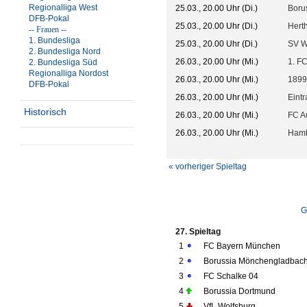
Regionalliga West
25.03., 20.00 Uhr (Di.)
Boru
DFB-Pokal
25.03., 20.00 Uhr (Di.)
Hert
-- Frauen --
1. Bundesliga
25.03., 20.00 Uhr (Di.)
SV W
2. Bundesliga Nord
26.03., 20.00 Uhr (Mi.)
1. F
2. Bundesliga Süd
Regionalliga Nordost
26.03., 20.00 Uhr (Mi.)
1899
DFB-Pokal
26.03., 20.00 Uhr (Mi.)
Eintr
Historisch
26.03., 20.00 Uhr (Mi.)
FC A
26.03., 20.00 Uhr (Mi.)
Hamb
« vorheriger Spieltag
G
27. Spieltag
1
FC Bayern München
2
Borussia Mönchengladbac
3
FC Schalke 04
4
Borussia Dortmund
5
VfL Wolfsburg