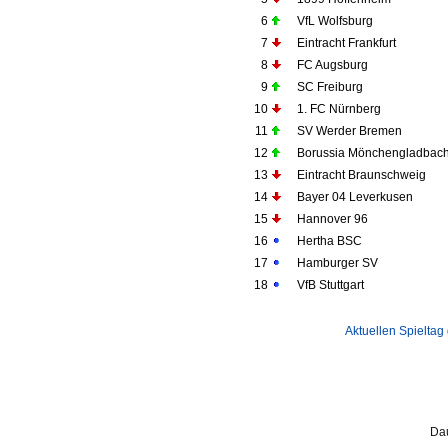
6
VfL Wolfsburg
7
Eintracht Frankfurt
8
FC Augsburg
9
SC Freiburg
10
1. FC Nürnberg
11
SV Werder Bremen
12
Borussia Mönchengladbac
13
Eintracht Braunschweig
14
Bayer 04 Leverkusen
15
Hannover 96
16
Hertha BSC
17
Hamburger SV
18
VfB Stuttgart
Aktuellen Spieltag
Da