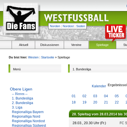
Norden
|
Nordost
|
Süden
Aktuell
Diskussionen
Vereine
Spieltage
St
Du bist hier:
Westen
|
Startseite
» Spieltage
Menü
1. Bundesliga
Ergebnisse
Kalender
Obere Ligen
-- Herren --
01
02
03
04
05
1. Bundesliga
18
19
20
21
22
2. Bundesliga
3. Liga
Regionalliga Bayern
28. Spieltag vom 28.03.2014 bis 3
Regionalliga Nord
Regionalliga Nordost
28.03., 20.30 Uhr (Fr.)
FC S
Regionalliga Südwest