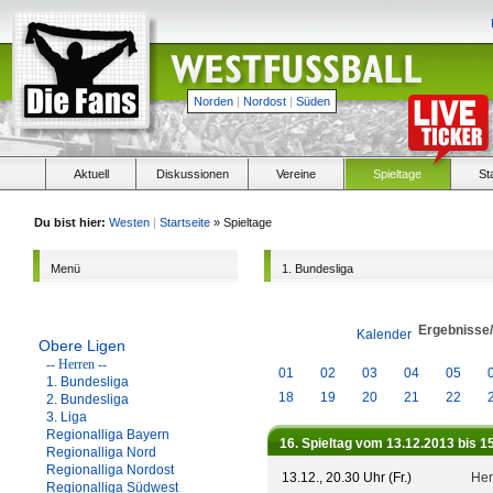
Norden
|
Nordost
|
Süden
Aktuell
Diskussionen
Vereine
Spieltage
St
Du bist hier:
Westen
|
Startseite
» Spieltage
Menü
1. Bundesliga
Ergebnisse
Kalender
Obere Ligen
-- Herren --
01
02
03
04
05
1. Bundesliga
18
19
20
21
22
2. Bundesliga
3. Liga
Regionalliga Bayern
16. Spieltag vom 13.12.2013 bis 1
Regionalliga Nord
Regionalliga Nordost
13.12., 20.30 Uhr (Fr.)
Her
Regionalliga Südwest