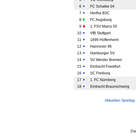
6
FC Schalke 04
7
Hertha BSC
8
FC Augsburg
9
1. FSV Mainz 05
10
VfB Stuttgart
11
1899 Hoffenheim
12
Hannover 96
13
Hamburger SV
14
SV Werder Bremen
15
Eintracht Frankfurt
16
SC Freiburg
17
1. FC Nürnberg
18
Eintracht Braunschweig
Aktuellen Spieltag
Da