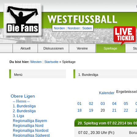
Norden
|
Nordost
|
Süden
Aktuell
Diskussionen
Vereine
Spieltage
St
Du bist hier:
Westen
|
Startseite
» Spieltage
Menü
1. Bundesliga
Ergebnisse
Kalender
Obere Ligen
-- Herren --
01
02
03
04
05
1. Bundesliga
18
19
20
21
22
2. Bundesliga
3. Liga
Regionalliga Bayern
20. Spieltag vom 07.02.2014 bis 0
Regionalliga Nord
Regionalliga Nordost
07.02., 20.30 Uhr (Fr.)
Boru
Regionalliga Südwest