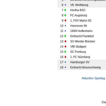
6
VfL Wolfsburg
7
Hertha BSC
8
FC Augsburg
9
1. FSV Mainz 05
10
Hannover 96
11
1899 Hoffenheim
12
Eintracht Frankfurt
13
SV Werder Bremen
14
VfB Stuttgart
15
SC Freiburg
16
1. FC Nürnberg
17
Hamburger SV
18
Eintracht Braunschweig
Aktuellen Spieltag
Dau