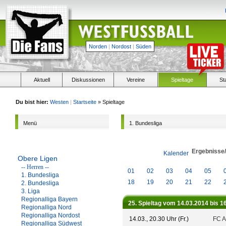
Norden
|
Nordost
|
Süden
Aktuell
Diskussionen
Vereine
Spieltage
St
Du bist hier:
Westen
|
Startseite
» Spieltage
Menü
1. Bundesliga
Ergebnisse
Kalender
Obere Ligen
-- Herren --
01
02
03
04
05
1. Bundesliga
18
19
20
21
22
2. Bundesliga
3. Liga
Regionalliga Bayern
25. Spieltag vom 14.03.2014 bis 1
Regionalliga Nord
Regionalliga Nordost
14.03., 20.30 Uhr (Fr.)
FC A
Regionalliga Südwest