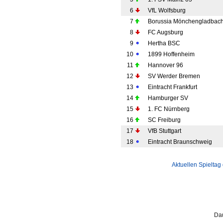
6
VfL Wolfsburg
7
Borussia Mönchengladbac
8
FC Augsburg
9
Hertha BSC
10
1899 Hoffenheim
11
Hannover 96
12
SV Werder Bremen
13
Eintracht Frankfurt
14
Hamburger SV
15
1. FC Nürnberg
16
SC Freiburg
17
VfB Stuttgart
18
Eintracht Braunschweig
Aktuellen Spieltag
Dau